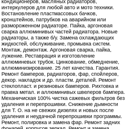
кондиционеров, масляных радиаторов,
интеркулеров для любой авто и мото техники.
Востановление пластмассовых бачков,
кронштейнов, патрубков на аварийном или
размороженном радиаторе. Пайка, аргоновая
сварка аллюминивых частей радиатора. Новые
радиаторы, а также б/у. Замена охлаждающих
жидкостей, обслуживание, промывка систем.
Монтаж, демонтаж. Аргоновая сварка, пайка,
лужение. Реставрация и изготовление
аллюминевых трубок. Цинкование, обмеднение,
аллюминизирование. 25 лет качества. Гарантия.
Ремонт бамперов, радиаторов, фар, спойлеров,
декор. накладок и др. пластм. деталей. Ремонт
стеклопласт. и резиновых бамперов. Рихтовка и
правка метал. и аллюминивых швелеров бампера.
Механичиская 100% чистка сажевых фильтров без
удаления и перепрошивки. Снижение дымности
для Т. О. на не свежих дизелях и новых после
удаления и неудачной перепрошивки программы.
Ремонт, полировка и замена фар. Ремонт задних
фонарей, корпусов зеркал. Ремонт и замена