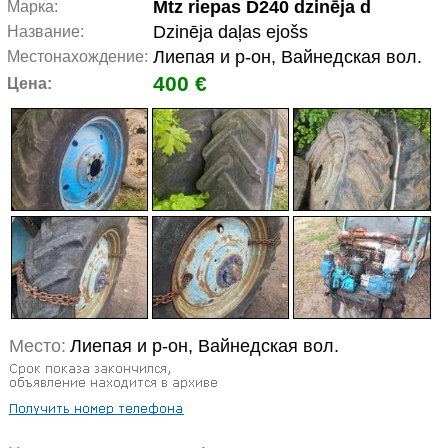
Mtz riepas D240 dzinēja d
Марка:
Dzinēja daļas ejošs
Название:
Лиепая и р-он, Вайнедская вол.
Местонахождение:
400 €
Цена:
Место:
Лиепая и р-он, Вайнедская вол.