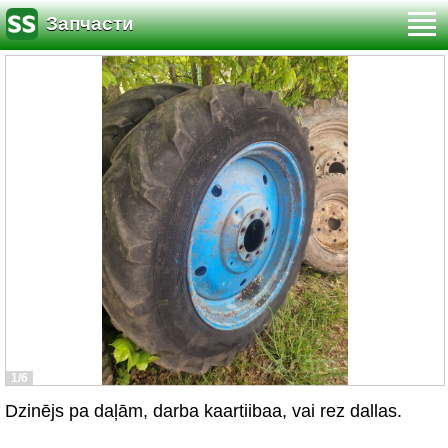
Запчасти
1/6
Dzinējs pa daļām, darba kaartiibaa, vai rez dallas.