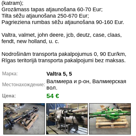
(katram);
Grozāmass tapas atjaunošana 60-70 Eur;
Tilta sēžu atjaunošana 250-670 Eur;
Pagrieziena rumbas sēžu atjaunošana 90-160 Eur.
Valtra, valmet, john deere, jcb, deutz, case, claas,
fendt, new holland, u. c.
Nodrošinām transporta pakalpojumus 0, 90 Eur/km,
Rīgas teritorijā transporta pakalpojumi bez maksas.
Valtra 5, 5
Марка:
Валмиера и р-он, Валмиерская
Местонахождение:
вол.
54 €
Цена: