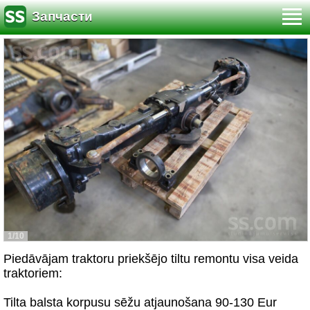
Запчасти
1/10
Piedāvājam traktoru priekšējo tiltu remontu visa veida
traktoriem:
Tilta balsta korpusu sēžu atjaunošana 90-130 Eur