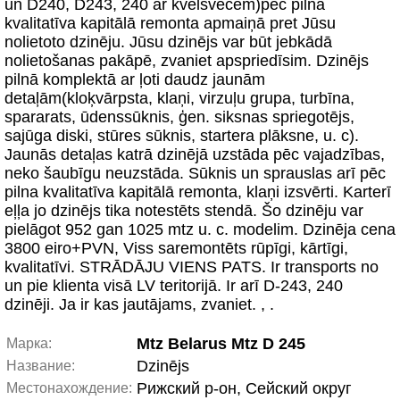
un D240, D243, 240 ar kvēlsvecēm)pēc pilna
kvalitatīva kapitālā remonta apmaiņā pret Jūsu
nolietoto dzinēju. Jūsu dzinējs var būt jebkādā
nolietošanas pakāpē, zvaniet apspriedīsim. Dzinējs
pilnā komplektā ar ļoti daudz jaunām
detaļām(kloķvārpsta, klaņi, virzuļu grupa, turbīna,
spararats, ūdenssūknis, ģen. siksnas spriegotējs,
sajūga diski, stūres sūknis, startera plāksne, u. c).
Jaunās detaļas katrā dzinējā uzstāda pēc vajadzības,
neko šaubīgu neuzstāda. Sūknis un sprauslas arī pēc
pilna kvalitatīva kapitālā remonta, klaņi izsvērti. Karterī
eļļa jo dzinējs tika notestēts stendā. Šo dzinēju var
pielāgot 952 gan 1025 mtz u. c. modelim. Dzinēja cena
3800 eiro+PVN, Viss saremontēts rūpīgi, kārtīgi,
kvalitatīvi. STRĀDĀJU VIENS PATS. Ir transports no
un pie klienta visā LV teritorijā. Ir arī D-243, 240
dzinēji. Ja ir kas jautājams, zvaniet. , .
Mtz Belarus Mtz D 245
Марка:
Dzinējs
Название:
Рижский р-он, Сейский округ
Местонахождение: