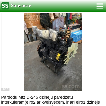
Запчасти
1/10
Pārdodu Mtz D-245 dzinēju paredzētu
interkūleram(eiro2 ar kvēlsvecēm, ir arī eiro1 dzinējs