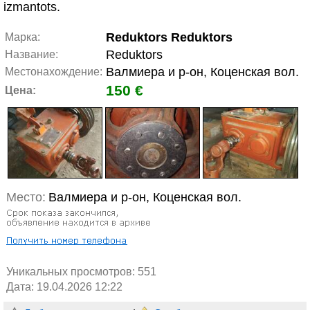
izmantots.
Reduktors Reduktors
Марка:
Reduktors
Название:
Валмиера и р-он, Коценская вол.
Местонахождение:
150 €
Цена:
Место:
Валмиера и р-он, Коценская вол.
Уникальных просмотров:
551
Дата: 19.04.2026 12:22