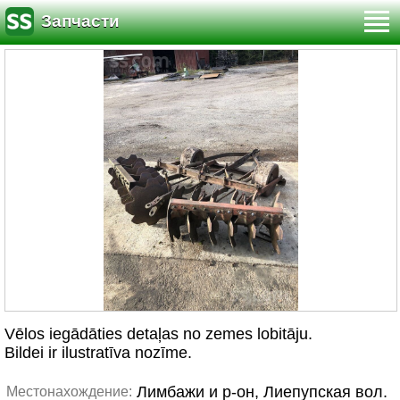
Запчасти
Vēlos iegādāties detaļas no zemes lobitāju.
Bildei ir ilustratīva nozīme.
Лимбажи и р-он, Лиепупская вол.
Местонахождение: