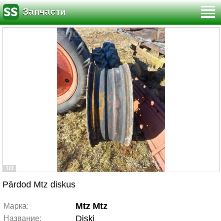
Запчасти
1/3
Pārdod Mtz diskus
Mtz Mtz
Марка:
Diski
Название: