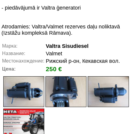
- piedāvājumā ir Valtra ģeneratori
Atrodamies: Valtra/Valmet rezerves daļu noliktavā
(Izstāžu kompleksā Rāmava).
Valtra Sisudiesel
Марка:
Valmet
Название:
Рижский р-он, Кекавская вол.
Местонахождение:
250 €
Цена: