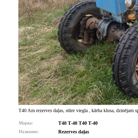
T40 Am rezerves daļas, stūre viegla , kārba klusa, dzinējam s
Марка:
T40 T-40 T40 T-40
Название:
Rezerves daļas