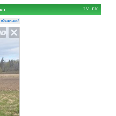
ки
LV
EN
у объявлений