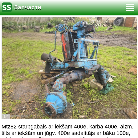
Запчасти
1/4
Mtz82 starpgabals ar iekšām 400e, kārba 400e, aizm.
tilts ar iekšām un jūgv. 400e sadalītājs ar bāku 100e,