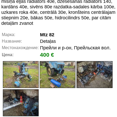
misiņa eļļas radiātors 40e, dzesēšanas radiators 140,
kardāns 40e, sivēns 80e razdatka-sadales kārba 100e,
uzkares roka 40e, centrālā 30e, kronšteins centrālajam
stiepnim 20e, bākas 50e, hidrocilindrs 50e, par citām
detaļām zvanot
Mtz 82
Марка:
Detaļas
Название:
Прейли и р-он, Прейльская вол.
Местонахождение:
400 €
Цена: