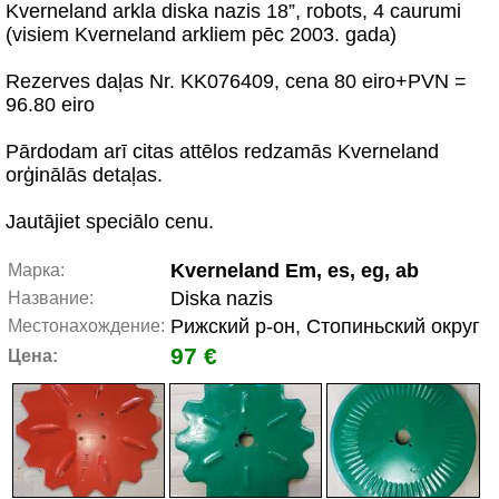
Kverneland arkla diska nazis 18”, robots, 4 caurumi
(visiem Kverneland arkliem pēc 2003. gada)
Rezerves daļas Nr. KK076409, cena 80 eiro+PVN =
96.80 eiro
Pārdodam arī citas attēlos redzamās Kverneland
orģinālās detaļas.
Jautājiet speciālo cenu.
Kverneland Em, es, eg, ab
Марка:
Diska nazis
Название:
Рижский р-он, Стопиньский округ
Местонахождение:
97 €
Цена: