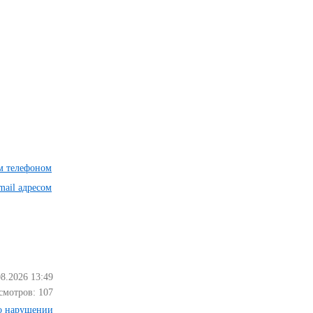
им телефоном
mail адресом
08.2026 13:49
смотров:
107
о нарушении