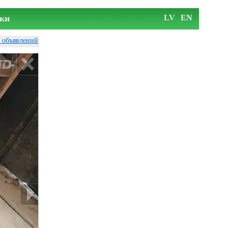
ки
LV
EN
у объявлений