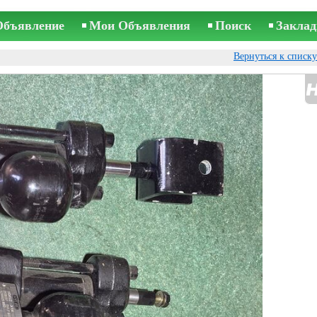
Объявление
Мои Объявления
Поиск
Заклад
Вернуться к списк