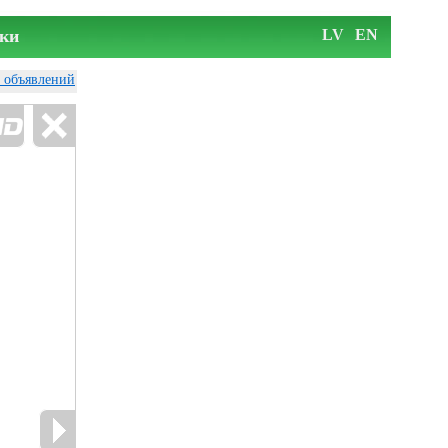
ки
LV
EN
у объявлений