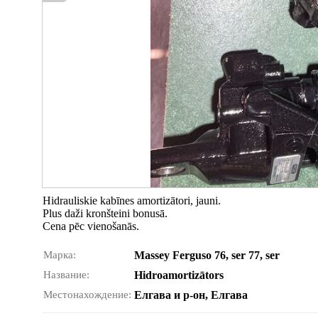
Hidrauliskie kabīnes amortizātori, jauni.
Plus daži kronšteini bonusā.
Cena pēc vienošanās.
Марка:
Massey Ferguso 76, ser 77, ser
Название:
Hidroamortizātors
Местонахождение:
Елгава и р-он, Елгава