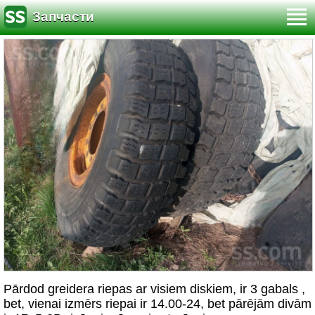
Запчасти
Pārdod greidera riepas ar visiem diskiem, ir 3 gabals ,
bet, vienai izmērs riepai ir 14.00-24, bet pārējām divām