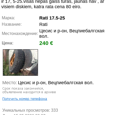
ir 17, 5-25.visās riepās gaiss turās, jaunas nav , ar
visiem diskiem, katra rata cena 80 eiro.
Rati 17.5-25
Марка:
Rati
Название:
Цесис и р-он, Вецпиебалгская
Местонахождение:
вол.
240 €
Цена:
Место:
Цесис и р-он, Вецпиебалгская вол.
Уникальных просмотров:
333