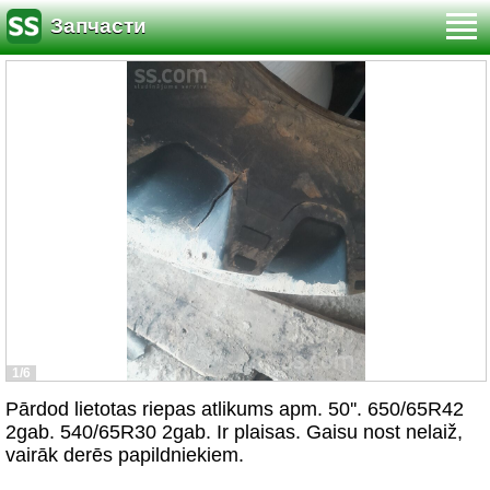
Запчасти
1/6
Pārdod lietotas riepas atlikums apm. 50''. 650/65R42
2gab. 540/65R30 2gab. Ir plaisas. Gaisu nost nelaiž,
vairāk derēs papildniekiem.