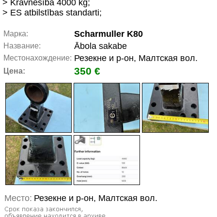
> Kravnesība 4000 kg;
> ES atbilstības standarti;
Scharmuller K80
Марка:
Ābola sakabe
Название:
Резекне и р-он, Малтская вол.
Местонахождение:
350 €
Цена:
Место:
Резекне и р-он, Малтская вол.