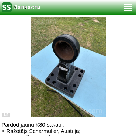
Запчасти
1/5
Pārdod jaunu K80 sakabi.
> Ražotājs Scharmuller, Austrija;