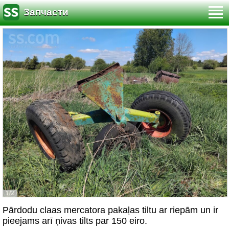
Запчасти
1/2
Pārdodu claas mercatora pakaļas tiltu ar riepām un ir
pieejams arī ņivas tilts par 150 eiro.