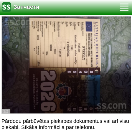
Запчасти
1/2
Pārdodu pārbūvētas piekabes dokumentus vai arī visu
piekabi. Sīkāka informācija par telefonu.