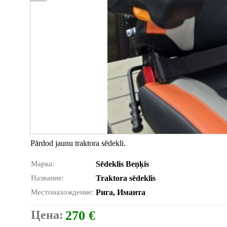
Pārdod jaunu traktora sēdekli.
Марка:
Sēdeklis Beņķis
Название:
Traktora sēdeklis
Местонахождение:
Рига, Иманта
Цена:
270 €