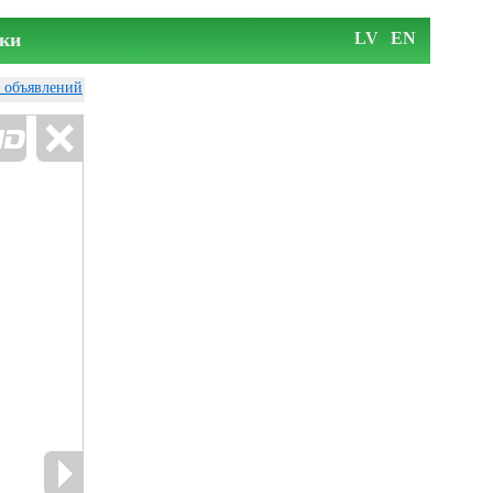
ки
LV
EN
у объявлений