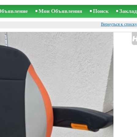
Объявление
Мои Объявления
Поиск
Заклад
Вернуться к списк