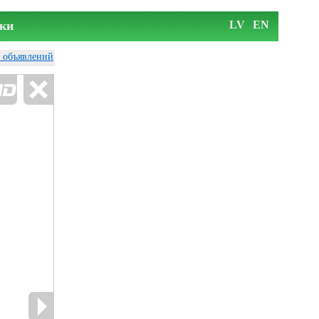
ки
LV
EN
у объявлений