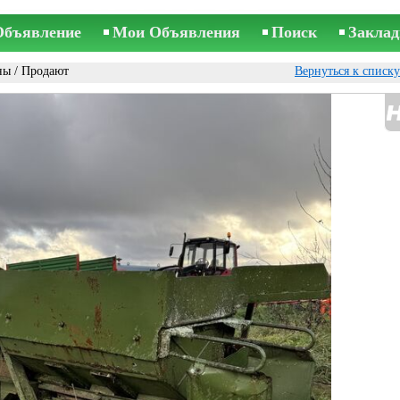
Объявление
Мои Объявления
Поиск
Заклад
ны
/ Продают
Вернуться к списк