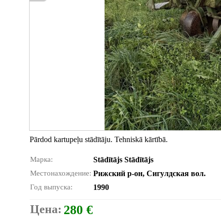
Pārdod kartupeļu stādītāju. Tehniskā kārtībā.
Марка:
Stādītājs Stādītājs
Местонахождение:
Рижский р-он, Сигулдская вол.
Год выпуска:
1990
Цена:
280 €