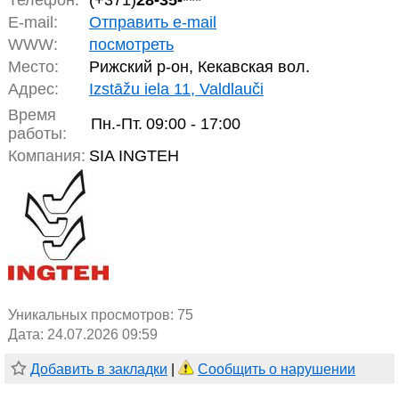
Телефон:
(+371)
28-35-***
E-mail:
Отправить e-mail
WWW:
посмотреть
Место:
Рижский р-он, Кекавская вол.
Адрес:
Izstāžu iela 11, Valdlauči
Время
Пн.-Пт.
09:00 - 17:00
работы:
Компания:
SIA INGTEH
Уникальных просмотров:
75
Дата: 24.07.2026 09:59
Добавить в закладки
|
Сообщить о нарушении