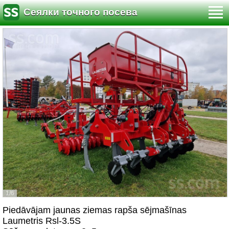
Сеялки точного посева
1/6
Piedāvājam jaunas ziemas rapša sējmašīnas
Laumetris Rsl-3.5S