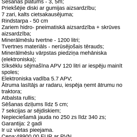
Sēšanas platums - 3, 5m;
Priekšējie diski ar gumijas aizsardzību;
7 zari, kalts cietsakausējuma;
Rindstarpa - 50 cm
Zariem hidro- pneimatiskā aizsardzība + skrūves
aizsardzība;
Minerālmēslu tvertne - 1200 litri;
Tvertnes materiāls - nerūsējošais tērauds;
Minerālmēslu vārpstas piedziņa mehāniska
(elektroniska);
Sīksēklu sējmašīna APV 120 litri ar iespēju mainīt
spoles;
Elektroniska vadība 5.7 APV;
Ātruma lasītājs ar radaru, iespēja ņemt ātrumu no
traktora;
Atbalsta rullis;
Sēšanas dziļums līdz 5 cm;
7 sekcijas ar sējdiskiem;
Nepieciešamā jauda no 250 zs līdz 340 zs;
Garantija: 2 gadi
Ir uz vietas pieejama.
Cena:48900.00 EUR ar PVN