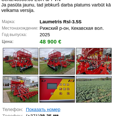
Ja pasūta jaunu, tad jebkurš darba platums varbūt kā
velkama versija.
Laumetris Rsl-3.5S
Марка:
Рижский р-он, Кекавская вол.
Местонахождение:
2025
Год выпуска:
48 900 €
Цена:
Телефон:
Показать номер