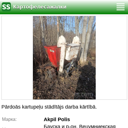
Картофелесажалки
Pārdoās kartupeļu stādītājs darba kārtībā.
Akpil Polis
Марка:
Бауска и р-он, Вецумниекская