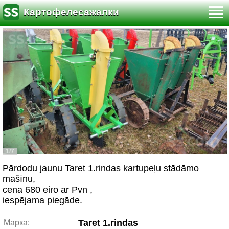
Картофелесажалки
1/7
Pārdodu jaunu Taret 1.rindas kartupeļu stādāmo
mašīnu,
cena 680 eiro ar Pvn ,
iespējama piegāde.
Taret 1.rindas
Марка: