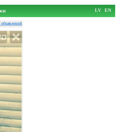
ки
LV
EN
у объявлений