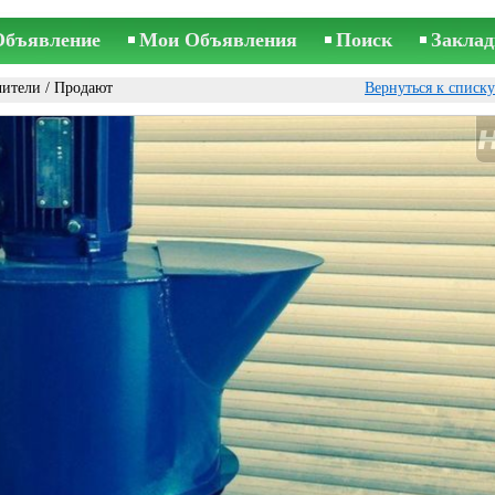
Объявление
Мои Объявления
Поиск
Заклад
чители
/ Продают
Вернуться к списк