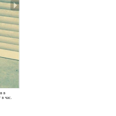
в в
 в час.