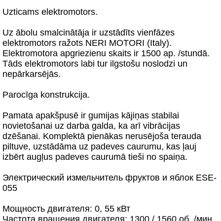
Uzticams elektromotors.
Uz ābolu smalcinātāja ir uzstādīts vienfāzes
elektromotors ražots NERI MOTORI (Italy).
Elektromotora apgriezienu skaits ir 1500 ap. /stundā.
Tāds elektromotors labi tur ilgstošu noslodzi un
nepārkarsējās.
Parocīga konstrukcija.
Pamata apakšpusē ir gumijas kājiņas stabilai
novietošanai uz darba galda, ka arī vibrācijas
dzēšanai. Komplektā pienākas nerusējoša terauda
piltuve, uzstādāma uz padeves caurumu, kas ļauj
izbērt augļus padeves caurumā tieši no spaiņa.
Электрический измельчитель фруктов и яблок ESE-
055
Мощность двигателя: 0, 55 кВт
Частота вращения двигателя: 1300 / 1560 об. /мин