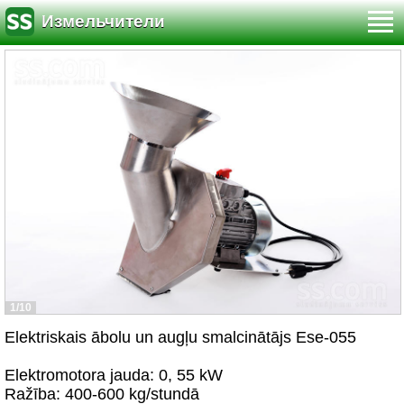
Измельчители
1/10
Elektriskais ābolu un augļu smalcinātājs Ese-055
Elektromotora jauda: 0, 55 kW
Ražība: 400-600 kg/stundā