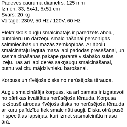
Padeves cauruma diametrs: 125 mm
Izmēri: 33, 5х41, 5х51 сm
Svars: 20 kg
Voltage: 230V, 50 Hz / 120V, 60 Hz
Elektriskais augļu smalcinātājs ir paredzēts ābolu,
bumbieru un dārzeņu smalcināšanai personīgās
saimniecībās un mazās zemkopībās. Ar ābolu
smalcinātāju iegūtā masa labi padodas presēšanai, un
sasmalcināšanas pakāpe garantē vislabāko sulas
izeju. Tas arī labi derēs sakņaugu smalcināšanai,
putnu vai citu mājdzīvnieku barošanai.
Korpuss un rīvējošs disks no nerūsējoša tērauda.
Augļu smalcinātāja korpuss, ka arī pamats ir izgatavoti
no pārtikas kvalitātes nerūsējoša tērauda. Korpusa
iekšpusē atrodas rīvējošs disks no nerūsējoša tērauda
ar kuru palīdzību tiek smalcināti augļi. Diska otrā pusē
ir speciālas lapsiņas, kuri izmet sasmalcinātu masu
ārā.