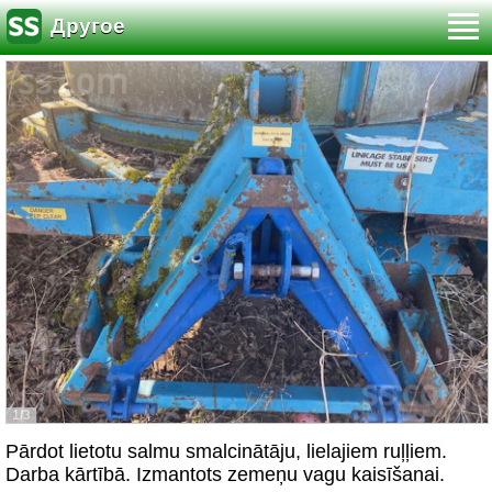
Другое
1/3
Pārdot lietotu salmu smalcinātāju, lielajiem ruļļiem.
Darba kārtībā. Izmantots zemeņu vagu kaisīšanai.