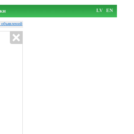
ки
LV
EN
у объявлений