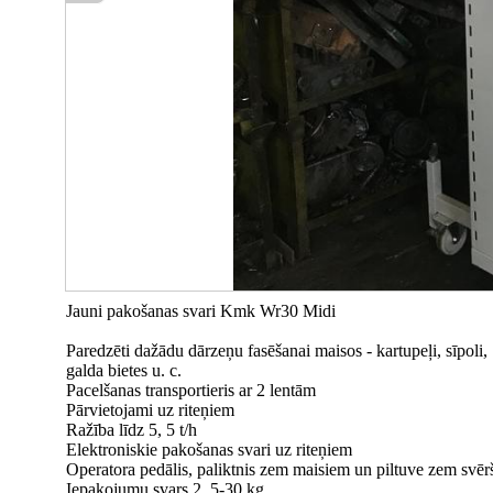
Jauni pakošanas svari Kmk Wr30 Midi
Paredzēti dažādu dārzeņu fasēšanai maisos - kartupeļi, sīpoli,
galda bietes u. c.
Pacelšanas transportieris ar 2 lentām
Pārvietojami uz riteņiem
Ražība līdz 5, 5 t/h
Elektroniskie pakošanas svari uz riteņiem
Operatora pedālis, paliktnis zem maisiem un piltuve zem svē
Iepakojumu svars 2, 5-30 kg