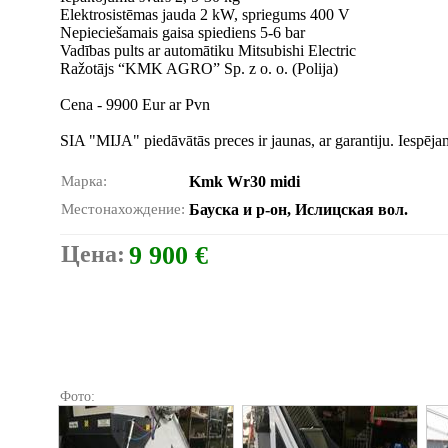
Elektrosistēmas jauda 2 kW, spriegums 400 V
Nepieciešamais gaisa spiediens 5-6 bar
Vadības pults ar automātiku Mitsubishi Electric
Ražotājs “KMK AGRO” Sp. z o. o. (Polija)
Cena - 9900 Eur ar Pvn
SIA "MIJA" piedāvātās preces ir jaunas, ar garantiju. Iespēj
Марка:
Kmk Wr30 midi
Местонахождение:
Бауска и р-он, Ислицская вол.
Цена:
9 900 €
Фото: