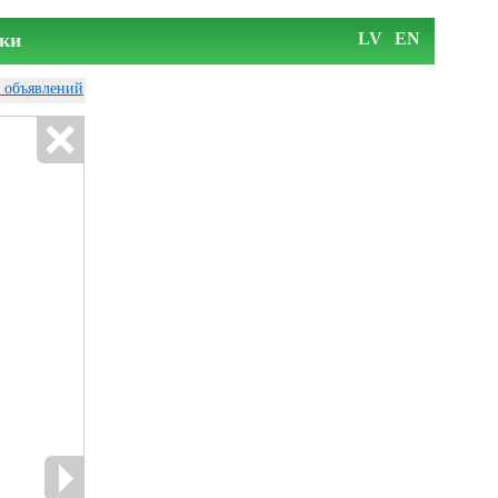
ки
LV
EN
у объявлений