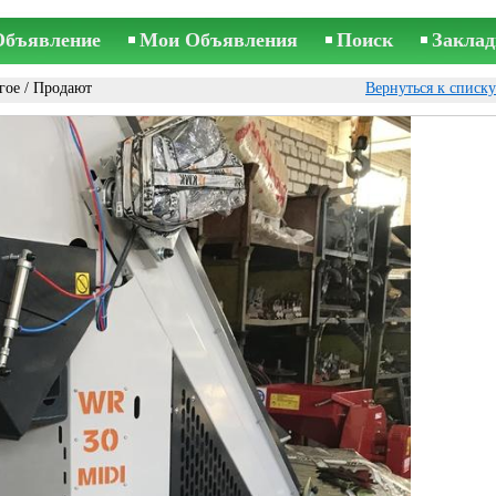
Объявление
Мои Объявления
Поиск
Заклад
гое
/ Продают
Вернуться к списк