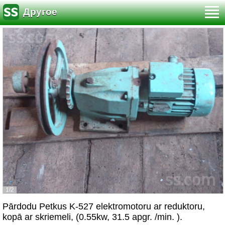
Другое
1/2
Pārdodu Petkus K-527 elektromotoru ar reduktoru,
kopā ar skriemeli, (0.55kw, 31.5 apgr. /min. ).