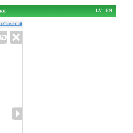
ки
LV
EN
у объявлений