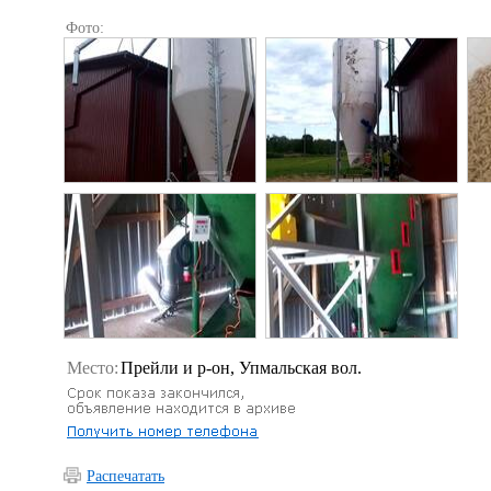
Фото:
Место:
Прейли и р-он, Упмальская вол.
Распечатать