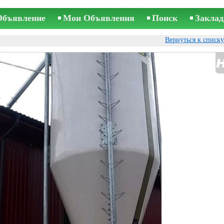
Объявление
Мои Объявления
Поиск
Заклад
Вернуться к списк