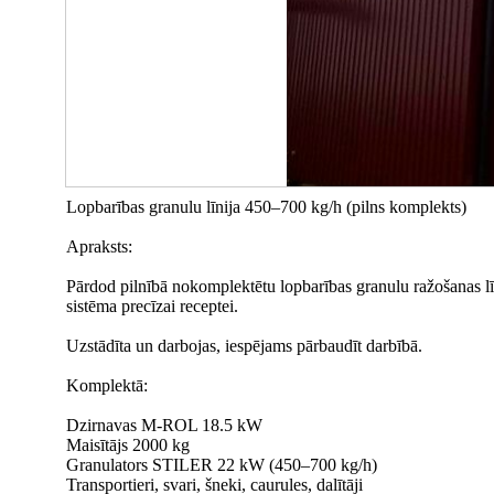
Lopbarības granulu līnija 450–700 kg/h (pilns komplekts)
Apraksts:
Pārdod pilnībā nokomplektētu lopbarības granulu ražošanas līn
sistēma precīzai receptei.
Uzstādīta un darbojas, iespējams pārbaudīt darbībā.
Komplektā:
Dzirnavas M-ROL 18.5 kW
Maisītājs 2000 kg
Granulators STILER 22 kW (450–700 kg/h)
Transportieri, svari, šneki, caurules, dalītāji