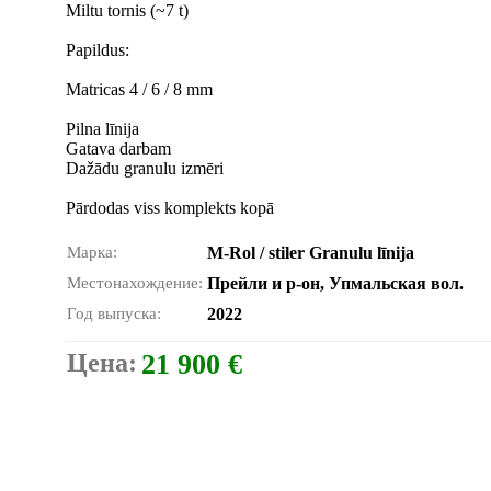
Miltu tornis (~7 t)
Papildus:
Matricas 4 / 6 / 8 mm
Pilna līnija
Gatava darbam
Dažādu granulu izmēri
Pārdodas viss komplekts kopā
Марка:
M-Rol / stiler Granulu līnija
Местонахождение:
Прейли и р-он, Упмальская вол.
Год выпуска:
2022
Цена:
21 900 €