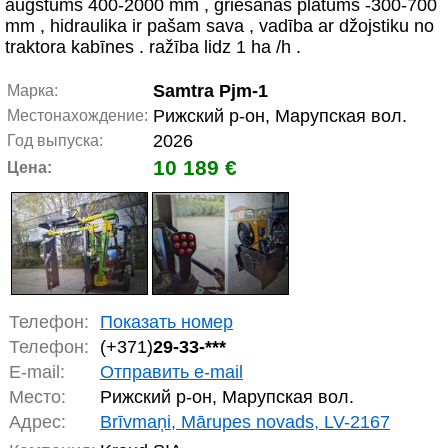
augstums 400-2000 mm , griešanas platums -300-700
mm , hidraulika ir pašam sava , vadība ar džojstiku no
traktora kabīnes . ražība lidz 1 ha /h .
Samtra Pjm-1
Марка:
Рижский р-он, Марупская вол.
Местонахождение:
2026
Год выпуска:
10 189 €
Цена:
Телефон:
Показать номер
Телефон:
(+371)
29-33-***
E-mail:
Отправить e-mail
Место:
Рижский р-он, Марупская вол.
Адрес:
Brīvmaņi, Mārupes novads, LV-2167