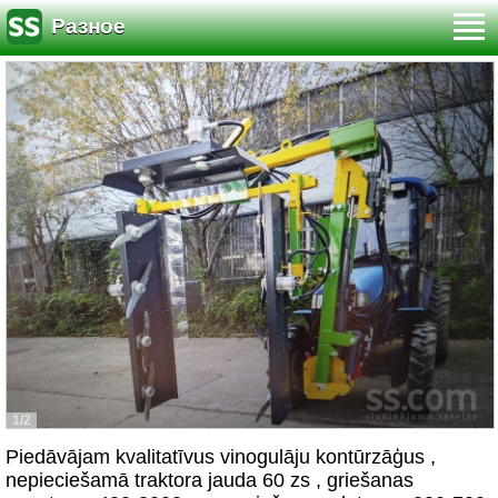
Разное
1/2
Piedāvājam kvalitatīvus vinogulāju kontūrzāģus ,
nepieciešamā traktora jauda 60 zs , griešanas