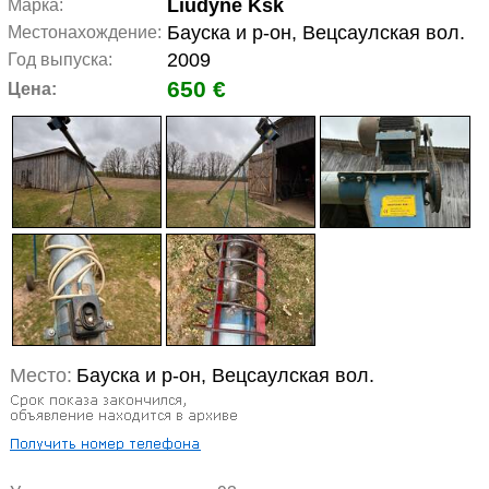
Liudynė Ksk
Марка:
Бауска и р-он, Вецсаулская вол.
Местонахождение:
2009
Год выпуска:
650 €
Цена:
Место:
Бауска и р-он, Вецсаулская вол.