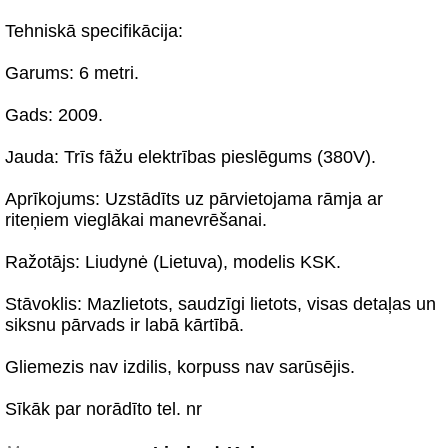
Tehniskā specifikācija:
Garums: 6 metri.
Gads: 2009.
Jauda: Trīs fāžu elektrības pieslēgums (380V).
Aprīkojums: Uzstādīts uz pārvietojama rāmja ar
riteņiem vieglākai manevrēšanai.
Ražotājs: Liudynė (Lietuva), modelis KSK.
Stāvoklis: Mazlietots, saudzīgi lietots, visas detaļas un
siksnu pārvads ir labā kārtībā.
Gliemezis nav izdilis, korpuss nav sarūsējis.
Sīkāk par norādīto tel. nr