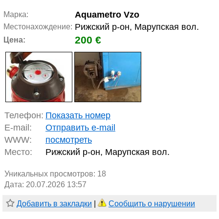
Aquametro Vzo
Марка:
Рижский р-он, Марупская вол.
Местонахождение:
200 €
Цена:
Телефон:
Показать номер
E-mail:
Отправить e-mail
WWW:
посмотреть
Место:
Рижский р-он, Марупская вол.
Уникальных просмотров:
18
Дата: 20.07.2026 13:57
Добавить в закладки
|
Сообщить о нарушении