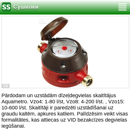
Сушилки
1/2
Pārdodam un uzstādām dīzeļdegvielas skaitītājus
Aquametro. Vzo4: 1-80 l/st, Vzo8: 4-200 l/st. , Vzo15:
10-600 l/st. Skaitītāji ir paredzēti uzstādīšanai uz
graudu kaltēm, apkures katliem. Palīdzēsim veikt visas
formalitātes, kas attiecas uz VID bezakcīzes degvielas
iegūšanai.