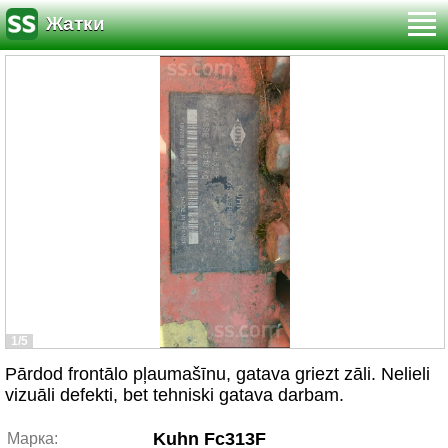
Жатки
1/5
Pārdod frontālo pļaumašīnu, gatava griezt zāli. Nelieli
vizuāli defekti, bet tehniski gatava darbam.
Kuhn Fc313F
Марка: