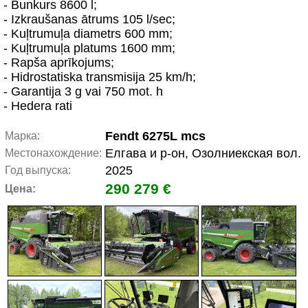
- Bunkurs 8600 l;
- Izkraušanas ātrums 105 l/sec;
- Kuļtrumuļa diametrs 600 mm;
- Kuļtrumuļa platums 1600 mm;
- Rapša aprīkojums;
- Hidrostatiska transmisija 25 km/h;
- Garantija 3 g vai 750 mot. h
- Hedera rati
Fendt 6275L mcs
Марка:
Елгава и р-он, Озолниекская вол.
Местонахождение:
2025
Год выпуска:
290 279 €
Цена: