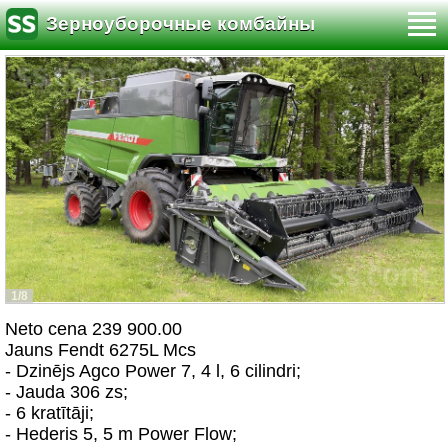
Зерноуборочные комбайны
1/8
Neto cena 239 900.00
Jauns Fendt 6275L Mcs
- Dzinējs Agco Power 7, 4 l, 6 cilindri;
- Jauda 306 zs;
- 6 kratītāji;
- Hederis 5, 5 m Power Flow;