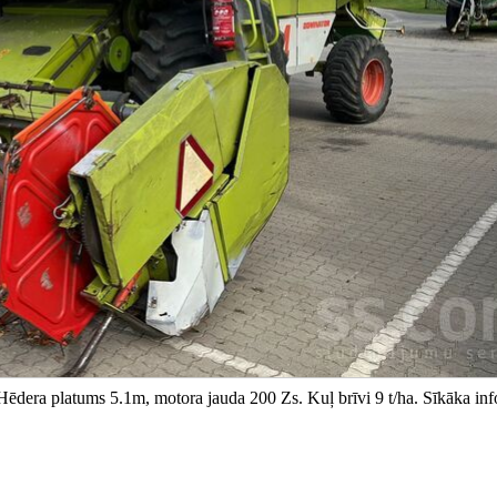
dera platums 5.1m, motora jauda 200 Zs. Kuļ brīvi 9 t/ha. Sīkāka inf