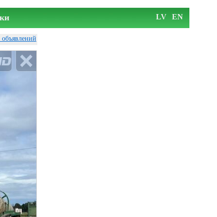
ки
LV
EN
у объявлений