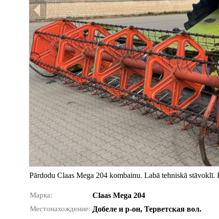
Pārdodu Claas Mega 204 kombainu. Labā tehniskā stāvoklī. Hē
Марка:
Claas Mega 204
Местонахождение:
Добеле и р-он, Терветская вол.