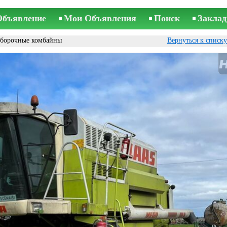
Объявление
Мои Объявления
Поиск
Заклад
уборочные комбайны
Вернуться к списк