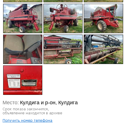
Место:
Кулдига и р-он, Кулдига