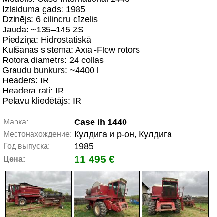
Izlaiduma gads: 1985
Dzinējs: 6 cilindru dīzelis
Jauda: ~135–145 ZS
Piedziņa: Hidrostatiskā
Kulšanas sistēma: Axial-Flow rotors
Rotora diametrs: 24 collas
Graudu bunkurs: ~4400 l
Headers: IR
Headera rati: IR
Pelavu kliedētājs: IR
Case ih 1440
Марка:
Кулдига и р-он, Кулдига
Местонахождение:
1985
Год выпуска:
11 495 €
Цена: