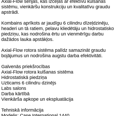
Axial-Flow sērijas, kas izceļas ar efektīvu kulšanas
sistēmu, vienkāršu konstrukciju un kvalitatīvu graudu
apstrādi.
Kombains aprīkots ar jaudīgu 6 cilindru dīzeļdzinēju,
headeri un tā ratiem, pelavu kliedētāju un hidrostatisko
piedziņu, kas nodrošina ērtu un vienmērīgu darbu
dažādos lauka apstākļos.
Axial-Flow rotora sistēma palīdz samazināt graudu
bojājumus un nodrošina augstu darba efektivitāti.
Galvenās priekšrocības
Axial-Flow rotora kulšanas sistēma
Hidrostatiskā piedziņa
Uzticams 6 cilindru dzinējs
Labs salons
Darba kārtībā
Vienkārša apkope un ekspluatācija
Tehniskā informācija
Modelis: Case International 1440