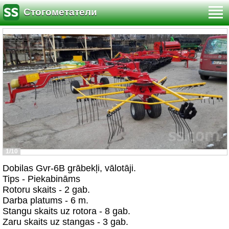
Стогометатели
1/10
Dobilas Gvr-6B grābekļi, vālotāji.
Tips - Piekabināms
Rotoru skaits - 2 gab.
Darba platums - 6 m.
Stangu skaits uz rotora - 8 gab.
Zaru skaits uz stangas - 3 gab.