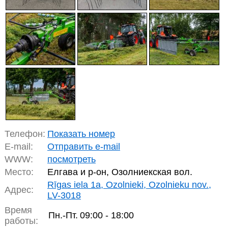
Телефон:
Показать номер
E-mail:
Отправить e-mail
WWW:
посмотреть
Место:
Елгава и р-он, Озолниекская вол.
Rīgas iela 1a, Ozolnieki, Ozolnieku nov.,
Адрес:
LV-3018
Время
Пн.-Пт.
09:00 - 18:00
работы: