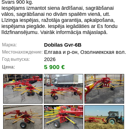
Svars 900 kg.
Iespējams izmantot siena ārdīšanai, sagrābšanai
vālos, sagrābšanai no divām spailēm vienā, utt.
Līzinga iespējas, ražotāja garantija, apkalpošana,
iespējama piegāde. Iespēja iegādāties ar Es fondu
līdzfinansējumu. Vairāk informācija mājaslapā.
Dobilas Gvr-6B
Марка:
Елгава и р-он, Озолниекская вол.
Местонахождение:
2026
Год выпуска:
5 900 €
Цена: