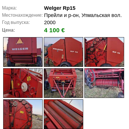
Welger Rp15
Марка:
Прейли и р-он, Упмальская вол.
Местонахождение:
2000
Год выпуска:
4 100 €
Цена: