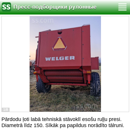
Пресс-подборщики рулонные
1/8
Pārdodu ļoti labā tehniskā stāvoklī esošu ruļļu presi.
Diametrā līdz 150. Sīkāk pa papildus norādīto tālruni.