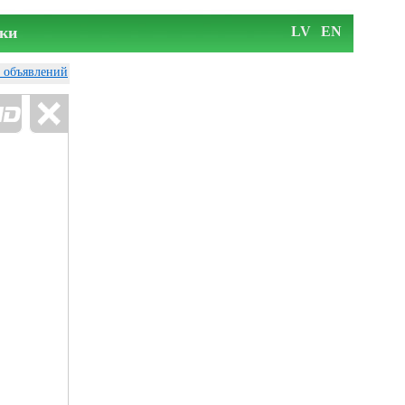
ки
LV
EN
у объявлений