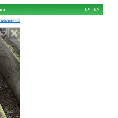
ки
LV
EN
у объявлений