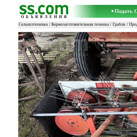
Подать 
ОБЪЯВЛЕНИЯ
Сельхозтехника
/
Кормозаготовительная техника
/
Грабли
/ Про