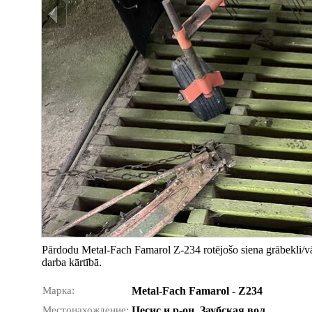
Pārdodu Metal-Fach Famarol Z-234 rotējošo siena grābekli/vālot
darba kārtībā.
Марка:
Metal-Fach Famarol - Z234
Местонахождение:
Цесис и р-он, Заубская вол.