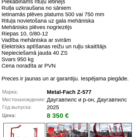
Piekabināms rituļu ietinējs
Rulļa uzkraušana no sāniem
Ietinamās plēves platums 500 vai 750 mm
Rituļa novietošana uz gala mehāniska
Mehānisks plēves nogriezējs
Riepas 10, 0/80-12
Vadība mehāniska ar svirām
Elektrisks aptīšanas reižu un ruļļu skaitītājs
Nepieciešamā jauda 40 ZS
Svars 950 kg
Cena noradīta ar PVN
Preces ir jaunas un ar garantiju. Iespējama piegāde.
Metal-Fach Z-577
Марка:
Даугавпилс и р-он, Даугавпилс
Местонахождение:
2025
Год выпуска:
8 350 €
Цена: