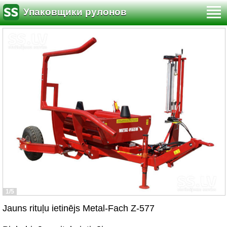
Упаковщики рулонов
1/5
Jauns rituļu ietinējs Metal-Fach Z-577