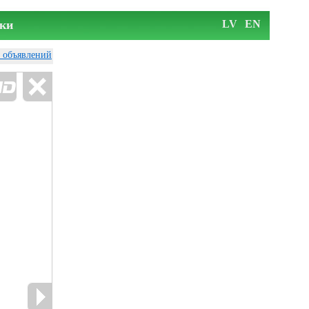
ки
LV
EN
у объявлений