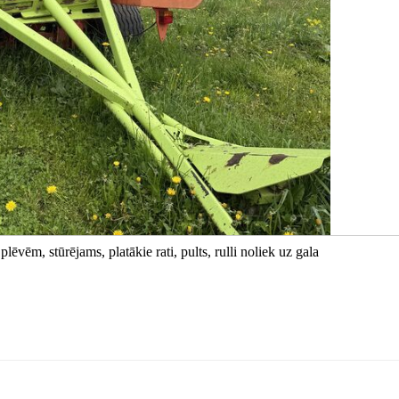
plēvēm, stūrējams, platākie rati, pults, rulli noliek uz gala