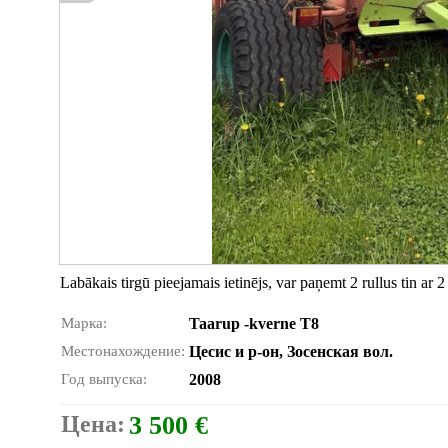
Labākais tirgū pieejamais ietinējs, var paņemt 2 rullus tin ar 2 
Марка:
Taarup -kverne T8
Местонахождение:
Цесис и р-он, Зосенская вол.
Год выпуска:
2008
Цена:
3 500 €