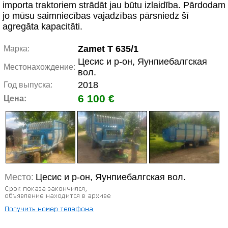
importa traktoriem strādāt jau būtu izlaidība. Pārdodam
jo mūsu saimniecības vajadzības pārsniedz šī
agregāta kapacitāti.
Zamet T 635/1
Марка:
Цесис и р-он, Яунпиебалгская
Местонахождение:
вол.
2018
Год выпуска:
6 100 €
Цена:
Место:
Цесис и р-он, Яунпиебалгская вол.