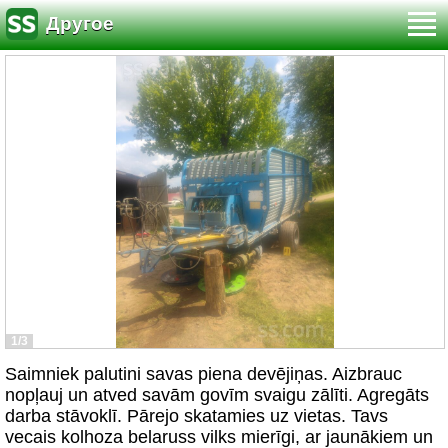
Другое
1/3
Saimniek palutini savas piena devējiņas. Aizbrauc
nopļauj un atved savām govīm svaigu zālīti. Agregāts
darba stāvoklī. Pārejo skatamies uz vietas. Tavs
vecais kolhoza belaruss vilks mierīgi, ar jaunākiem un