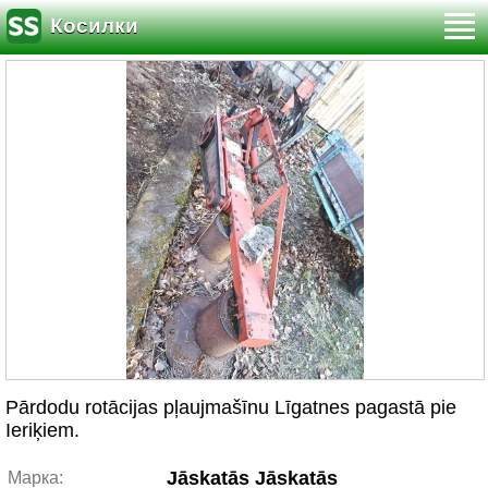
Косилки
Pārdodu rotācijas pļaujmašīnu Līgatnes pagastā pie
Ieriķiem.
Jāskatās Jāskatās
Марка: