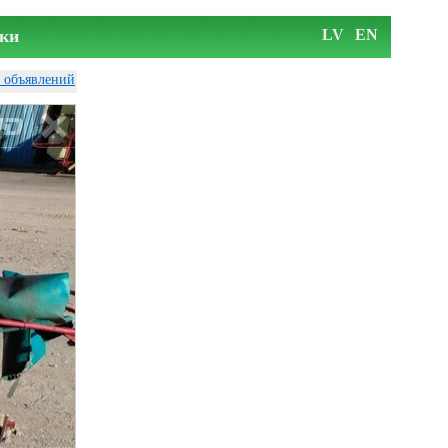
ки
LV
EN
у объявлений