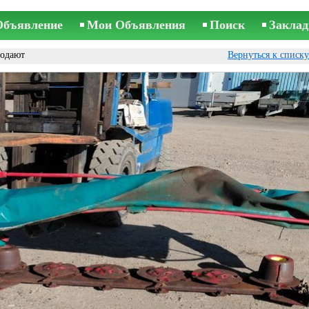
Объявление
Мои Объявления
Поиск
Заклад
одают
Вернуться к списк