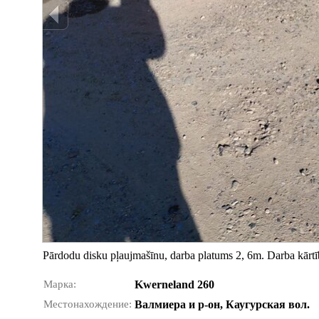
Pārdodu disku pļaujmašīnu, darba platums 2, 6m. Darba kārtīb
Марка:
Kwerneland 260
Местонахождение:
Валмиера и р-он, Каугурская вол.