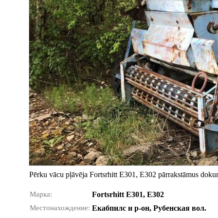
Pērku vācu pļāvēja Fortsrhitt E301, E302 pārrakstāmus dok
Марка:
Fortsrhitt E301, E302
Местонахождение:
Екабпилс и р-он, Рубенская вол.