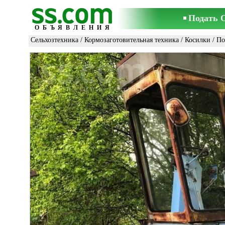
Подать 
ОБЪЯВЛЕНИЯ
Сельхозтехника
/
Кормозаготовительная техника
/
Косилки
/ П