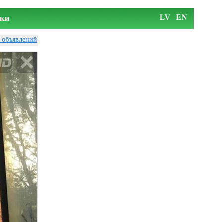
ки
LV
EN
у объявлений