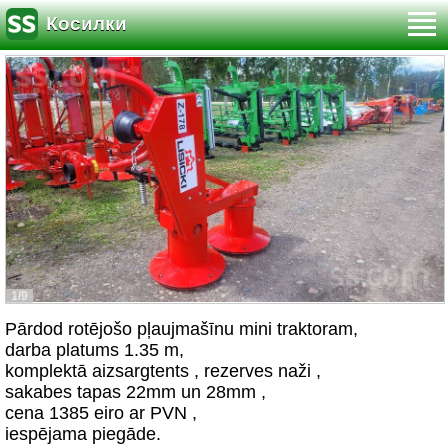
Косилки
1/9
Pārdod rotējošo pļaujmašīnu mini traktoram,
darba platums 1.35 m,
komplektā aizsargtents , rezerves naži ,
sakabes tapas 22mm un 28mm ,
cena 1385 eiro ar PVN ,
iespējama piegāde.