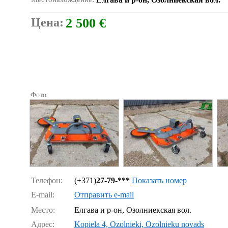
Цена:
2 500 €
Фото:
Телефон:
(+371)
27-79-***
Показать номер
E-mail:
Отправить e-mail
Место:
Елгава и р-он, Озолниекская вол.
Адрес:
Kopiela 4, Ozolnieki, Ozolnieku novads