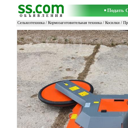
Подать 
ОБЪЯВЛЕНИЯ
Сельхозтехника
/
Кормозаготовительная техника
/
Косилки
/ Пр