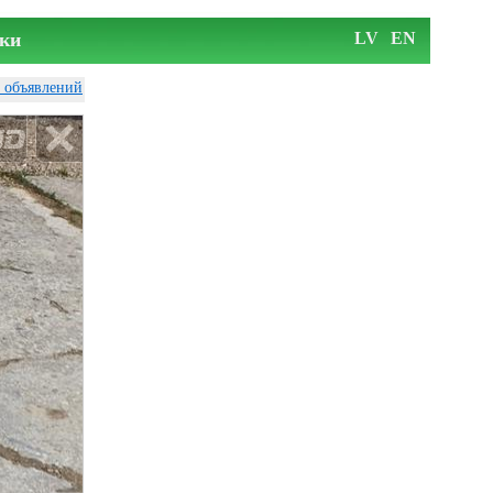
ки
LV
EN
у объявлений