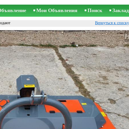
Объявление
Мои Объявления
Поиск
Заклад
одают
Вернуться к списк