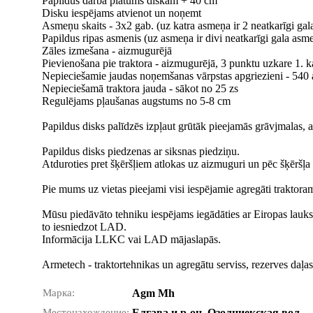
Papildus darba platums diskam + 40 cm
Disku iespējams atvienot un noņemt
Asmeņu skaits - 3x2 gab. (uz katra asmeņa ir 2 neatkarīgi gal
Papildus ripas asmenis (uz asmeņa ir divi neatkarīgi gala asm
Zāles izmešana - aizmugurējā
Pievienošana pie traktora - aizmugurējā, 3 punktu uzkare 1. k
Nepieciešamie jaudas noņemšanas vārpstas apgriezieni - 540 
Nepieciešamā traktora jauda - sākot no 25 zs
Regulējams pļaušanas augstums no 5-8 cm
Papildus disks palīdzēs izpļaut grūtāk pieejamās grāvjmalas, 
Papildus disks piedzenas ar siksnas piedziņu.
Atduroties pret šķēršļiem atlokas uz aizmuguri un pēc šķēršļa a
Pie mums uz vietas pieejami visi iespējamie agregāti traktoram (
Mūsu piedāvāto tehniku iespējams iegādāties ar Eiropas lauksai
to iesniedzot LAD.
Informācija LLKC vai LAD mājaslapās.
Armetech - traktortehnikas un agregātu serviss, rezerves daļa
Марка:
Agm Mh
Местонахождение:
Елгава и р-он, Озолниекская вол.