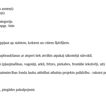
a asmeņi)
eņi)
ategorija
apgr. /min
appļaut ap stabiem, kokiem un citiem šķēršļiem.
pbraukšanas ar atsperi tiek atvilkts atpakaļ sākotnējā stāvoklī.
pļaujmašīnas, vagotāji, arkli, frēzes, piekabes, frontālie iekrāvēji, utt)
mniecības fonda lauku attīstībai atbalsta projektu palīdzību - rakstot p
s, piegādes pakalpojumi.