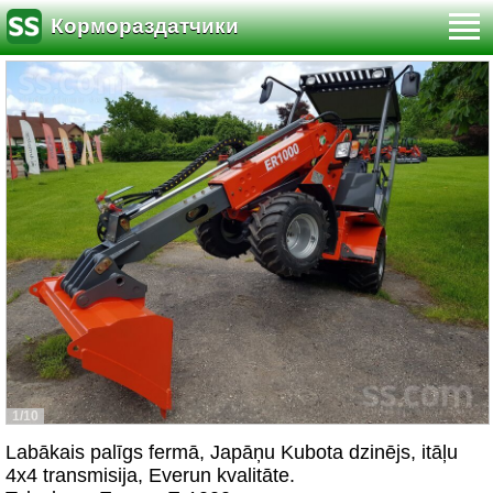
Кормораздатчики
1/10
Labākais palīgs fermā, Japāņu Kubota dzinējs, itāļu
4x4 transmisija, Everun kvalitāte.