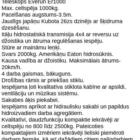
Teleskops Everun Er1000
Max. celtspēja 1000kg.
Pacelšanas augstums-3.5m.
Jaudīgs japāņu Kubota 26zs dzinējs ar šķidruma
dzesēšanu.
Itāļu hidrostatiskā transmisija 4x4 ar reversu uz
džoistika un ātruma regulēšanas iespēju.
Stūre ar maināmu leņķi.
Svars 2000kg. Amerikāņu Eaton hidrosūknis.
Kausa vadība ar džoistiku. Maksimālais ātrums-
20km/h.
4 darba gaismas, bākuguns.
Drošības rāmis ar priekšas stiklu.
Iespējama ļoti kvalitatīva stiklota kabīne ar apsildi,
ventilāciju un mūzikas sistēmu.
Sakabes āķis piekabei.
Iespējams aprīkot ar hidraulisku sakabi un papildus
hidroizvadiem darba agregātiem.
Kvalitatīvi, daudzfunkciju kompaktie iekrāvēji ar
celtspēju no 800 līdz 2500kg. Pateicoties
kompaktajiem izmēriem iekrāvēji lieliski piemēroti
darbam fermās, kā arī dažādiem citiem palīgdarbiem.