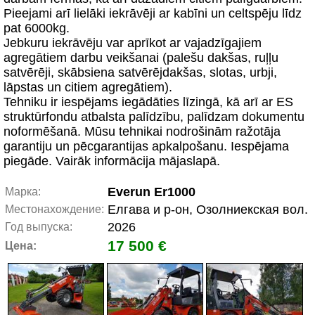
Pieejami arī lielāki iekrāvēji ar kabīni un celtspēju līdz
pat 6000kg.
Jebkuru iekrāvēju var aprīkot ar vajadzīgajiem
agregātiem darbu veikšanai (palešu dakšas, ruļļu
satvērēji, skābsiena satvērējdakšas, slotas, urbji,
lāpstas un citiem agregātiem).
Tehniku ir iespējams iegādāties līzingā, kā arī ar ES
struktūrfondu atbalsta palīdzību, palīdzam dokumentu
noformēšanā. Mūsu tehnikai nodrošinām ražotāja
garantiju un pēcgarantijas apkalpošanu. Iespējama
piegāde. Vairāk informācija mājaslapā.
Everun Er1000
Марка:
Елгава и р-он, Озолниекская вол.
Местонахождение:
2026
Год выпуска:
17 500 €
Цена: