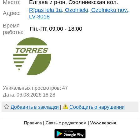
Место:
Елгава и р-он, Озолниекская вол.
Rīgas iela 1a, Ozolnieki, Ozolnieku nov.,
Адрес:
LV-3018
Время
Пн.-Пт.
09:00 - 18:00
работы:
Уникальных просмотров:
47
Дата: 06.08.2026 18:28
Добавить в закладки
|
Сообщить о нарушении
Правила
|
Связь с редактором
|
Www версия